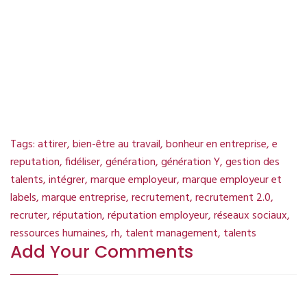
Mais ensuite,
Formation
marque employeur Toulouse.
Aussi, Formation talent
management toulouse, Marque
entreprise.
Tags:
attirer
,
bien-être au travail
,
bonheur en entreprise
,
e
reputation
,
fidéliser
,
génération
,
génération Y
,
gestion des
talents
,
intégrer
,
marque employeur
,
marque employeur et
labels
,
marque entreprise
,
recrutement
,
recrutement 2.0
,
recruter
,
réputation
,
réputation employeur
,
réseaux sociaux
,
ressources humaines
,
rh
,
talent management
,
talents
Add Your Comments