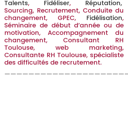
Talents
,
Fidéliser
,
Réputation
,
Sourcing, Recrutement, Conduite du
changement, GPEC,
Fidélisation
,
Séminaire de début d’année ou de
motivation, Accompagnement du
changement, Consultant RH
Toulouse, web marketing,
Consultante RH Toulouse, spécialiste
des difficultés de recrutement.
————————————————————
Stéphanie Martin-Prié
, Experte
Talent
Management
– Donc,
Attractivité,
Fidélisation, Conduite du
changement
. Par ailleurs séminaire
cadre toulouse, méthodes agiles
toulouse. Puis, marque employeur