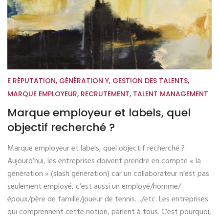
E RÉPUTATION
,
GÉNÉRATION Y
,
GESTION DES TALENTS
,
MARQUE EMPLOYEUR
,
RECRUTEMENT
,
TALENT MANAGEMENT
Marque employeur et labels, quel
objectif recherché ?
Marque employeur et labels, quel objectif recherché ?
Aujourd’hui, les entreprises doivent prendre en compte « la
génération » (slash génération) car un collaborateur n’est pas
seulement employé, c’est aussi un employé/homme/
époux/père de famille/joueur de tennis…/etc. Les entreprises
qui comprennent cette notion, parlent à tous. C’est pourquoi,