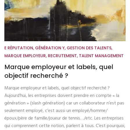
E RÉPUTATION
,
GÉNÉRATION Y
,
GESTION DES TALENTS
,
MARQUE EMPLOYEUR
,
RECRUTEMENT
,
TALENT MANAGEMENT
Marque employeur et labels, quel
objectif recherché ?
Marque employeur et labels, quel objectif recherché ?
Aujourd’hui, les entreprises doivent prendre en compte « la
génération » (slash génération) car un collaborateur n’est pas
seulement employé, c’est aussi un employé/homme/
époux/père de famille/joueur de tennis…/etc. Les entreprises
qui comprennent cette notion, parlent à tous. C’est pourquoi,