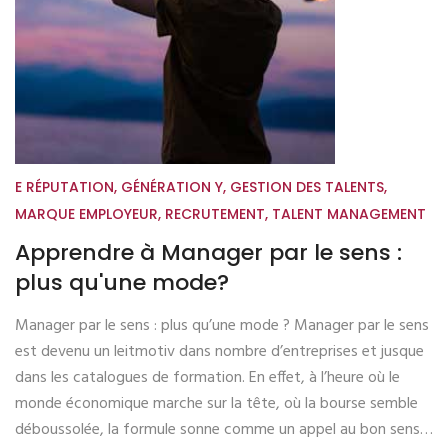
E RÉPUTATION
,
GÉNÉRATION Y
,
GESTION DES TALENTS
,
MARQUE EMPLOYEUR
,
RECRUTEMENT
,
TALENT MANAGEMENT
Apprendre à Manager par le sens :
plus qu'une mode?
Manager par le sens : plus qu’une mode ? Manager par le sens
est devenu un leitmotiv dans nombre d’entreprises et jusque
dans les catalogues de formation. En effet, à l’heure où le
monde économique marche sur la tête, où la bourse semble
déboussolée, la formule sonne comme un appel au bon sens…