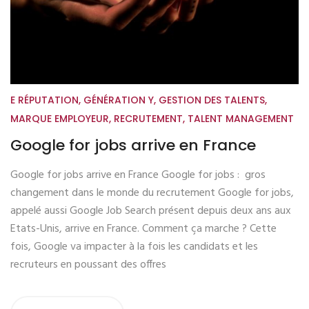
E RÉPUTATION
,
GÉNÉRATION Y
,
GESTION DES TALENTS
,
MARQUE EMPLOYEUR
,
RECRUTEMENT
,
TALENT MANAGEMENT
Google for jobs arrive en France
Google for jobs arrive en France Google for jobs : gros
changement dans le monde du recrutement Google for jobs,
appelé aussi Google Job Search présent depuis deux ans aux
Etats-Unis, arrive en France. Comment ça marche ? Cette
fois, Google va impacter à la fois les candidats et les
recruteurs en poussant des offres