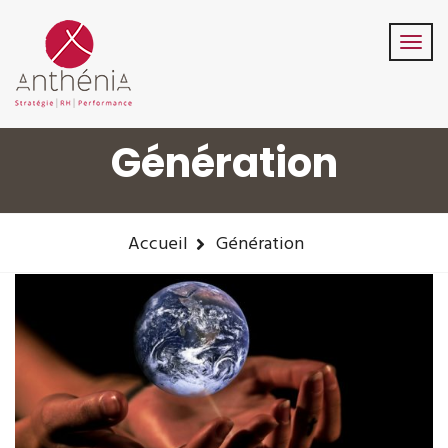
06-82-32-47-84
contact@anthenia.fr
Suivez-Nous:
Génération
Accueil
Génération