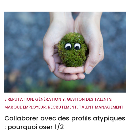
E RÉPUTATION
,
GÉNÉRATION Y
,
GESTION DES TALENTS
,
MARQUE EMPLOYEUR
,
RECRUTEMENT
,
TALENT MANAGEMENT
Collaborer avec des profils atypiques
: pourquoi oser 1/2