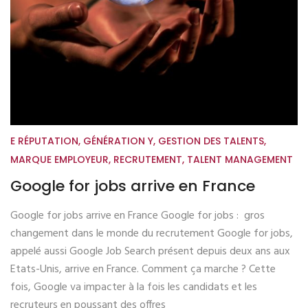
E RÉPUTATION
,
GÉNÉRATION Y
,
GESTION DES TALENTS
,
MARQUE EMPLOYEUR
,
RECRUTEMENT
,
TALENT MANAGEMENT
Google for jobs arrive en France
Google for jobs arrive en France Google for jobs : gros
changement dans le monde du recrutement Google for jobs,
appelé aussi Google Job Search présent depuis deux ans aux
Etats-Unis, arrive en France. Comment ça marche ? Cette
fois, Google va impacter à la fois les candidats et les
recruteurs en poussant des offres