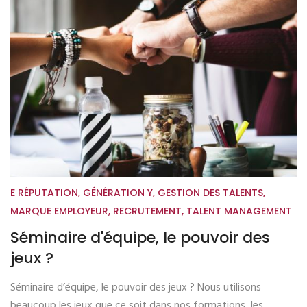
E RÉPUTATION
,
GÉNÉRATION Y
,
GESTION DES TALENTS
,
MARQUE EMPLOYEUR
,
RECRUTEMENT
,
TALENT MANAGEMENT
Séminaire d'équipe, le pouvoir des
jeux ?
Séminaire d’équipe, le pouvoir des jeux ? Nous utilisons
beaucoup les jeux que ce soit dans nos formations, les