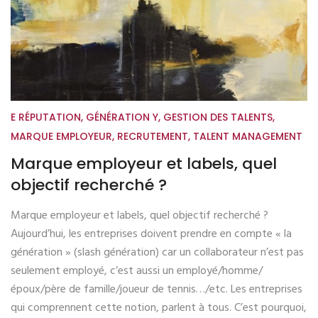
E RÉPUTATION
,
GÉNÉRATION Y
,
GESTION DES TALENTS
,
MARQUE EMPLOYEUR
,
RECRUTEMENT
,
TALENT MANAGEMENT
Marque employeur et labels, quel
objectif recherché ?
Marque employeur et labels, quel objectif recherché ?
Aujourd’hui, les entreprises doivent prendre en compte « la
génération » (slash génération) car un collaborateur n’est pas
seulement employé, c’est aussi un employé/homme/
époux/père de famille/joueur de tennis…/etc. Les entreprises
qui comprennent cette notion, parlent à tous. C’est pourquoi,