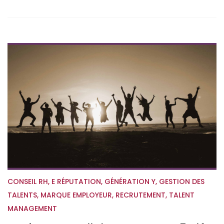
CONSEIL RH
,
E RÉPUTATION
,
GÉNÉRATION Y
,
GESTION DES
TALENTS
,
MARQUE EMPLOYEUR
,
RECRUTEMENT
,
TALENT
MANAGEMENT