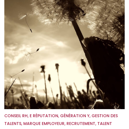
CONSEIL RH
,
E RÉPUTATION
,
GÉNÉRATION Y
,
GESTION DES
TALENTS
,
MARQUE EMPLOYEUR
,
RECRUTEMENT
,
TALENT