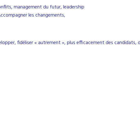
flits, management du futur, leadership
, Accompagner les changements,
lopper, fidéliser « autrement », plus efficacement des candidats, d
r les thèmes suivants :
rise:
Vendre avec les réseaux
sociaux, gé
mportance des avis clients, travailler s
lling
, piloter son entreprise, prendre du r
 Nouvelles générations, recrutement, e
Toulouse,
Gestion des Talents
,
Fidéliser
,
ngement, GPEC,
Fidélisation
, Séminaire d
 changement, Consultant RH Toulouse,