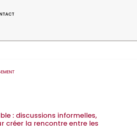
Suivez-Nous:
NTACT
r Mieux Gagner
GEMENT
le : discussions informelles,
créer la rencontre entre les