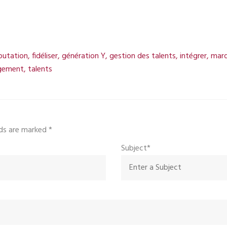
putation
,
fidéliser
,
génération Y
,
gestion des talents
,
intégrer
,
marq
gement
,
talents
elds are marked
*
Subject*