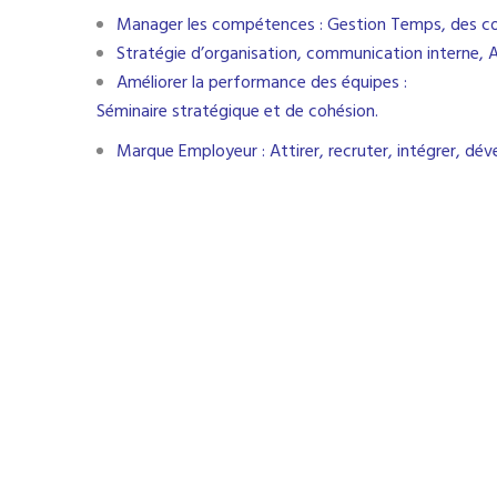
Manager les compétences : Gestion Temps, des con
Stratégie d’organisation, communication interne
Améliorer la performance des équipes :
Séminaire stratégique et de cohésion.
Marque Employeur : Attirer, recruter, intégrer, déve
Retrouvez les articles
du blog su
Stratégie développement Entrep
former
, apprendre à manager, l’i
travailler ses objectifs,
social se
psycho sociaux.
Stratégie RH
:
Marque employeur,
réputation,
Talent management
Recrutement, Conduite du cha
motivation, Accompagnement du