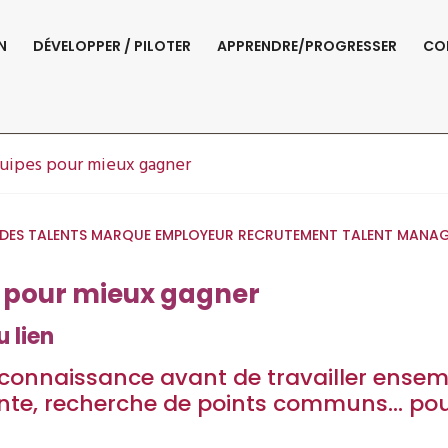
N
DÉVELOPPER / PILOTER
APPRENDRE/PROGRESSER
CO
 Ses Équipes Pou
quipes pour mieux gagner
DES TALENTS
MARQUE EMPLOYEUR
RECRUTEMENT
TALENT MANA
s pour mieux gagner
 lien
connaissance avant de travailler ensemb
nte, recherche de points communs… pour 