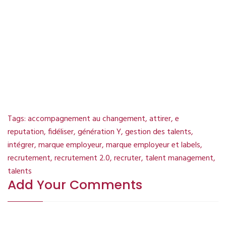
Intervient chez
AnthéniA
dans
le cadre d’Audits, de Conseils,
de Formations et
de
conférences
. sourcing
candidat. sourcing candidat.
sourcing candidat.
Tags:
accompagnement au changement
,
attirer
,
e
reputation
,
fidéliser
,
génération Y
,
gestion des talents
,
intégrer
,
marque employeur
,
marque employeur et labels
,
recrutement
,
recrutement 2.0
,
recruter
,
talent management
,
talents
Add Your Comments