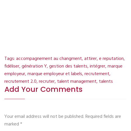
Intervient chez
AnthéniA
dans
le cadre d’Audits, de Conseils,
de Formations et
de
conférences
.
Tags:
accompagnement au changment
,
attirer
,
e reputation
,
fidéliser
,
génération Y
,
gestion des talents
,
intégrer
,
marque
employeur
,
marque employeur et labels
,
recrutement
,
recrutement 2.0
,
recruter
,
talent management
,
talents
Add Your Comments
Your email address will not be published. Required fields are
marked
*