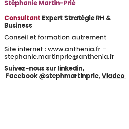
Stéphanie Martin-Prié
Consultant
Expert Stratégie RH &
Business
Conseil et formation autrement
Site internet : www.anthenia.fr –
stephanie.martinprie@anthenia.fr
Suivez-nous sur
linkedin
,
Facebook
@stephmartinprie,
Viadeo
Retrouvez les articles
du blog sur les
thèmes suivants :
Stratégie développement
Entreprise:
Vendre avec les
réseaux
sociaux, gérer son