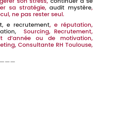
gérer son stress,
continuer à se
ler sa stratégie,
audit mystère
,
cul, ne pas rester seul.
t, e recrutement
, e réputation,
ation
,
Sourcing, Recrutement,
t d’année ou de motivation,
ing, Consultante RH Toulouse,
———
, Fidélisation, Conduite du
, marque employeur toulouse,
n réseaux sociaux toulouse,
rmateur rh toulouse, ressources
rtagé toulouse
d’
attractivité, de sourcing,