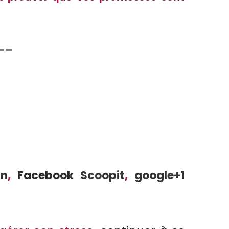
—–
Prié
ln
,
Facebook
Scoopit
,
google+1