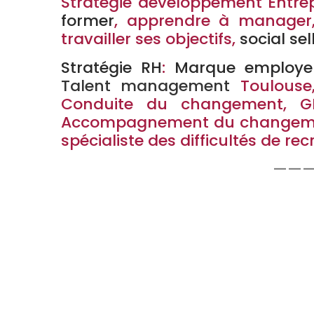
Stratégie développement Entrep
former
, apprendre à manager, l
travailler ses objectifs,
social sel
Stratégie RH
:
Marque employeu
Talent management
Toulous
Conduite du changement, 
Accompagnement du changement
spécialiste des difficultés de re
——
Stéphanie Martin-Prié
, E
changement
– séminaire cad
formation recrutement toul
consultant stratégie toulouse,
humaines toul
Permet aux entreprises de 