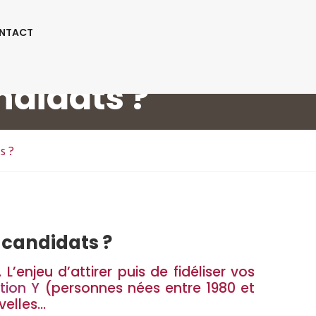
Suivez-Nous:
NTACT
ponse Aux
ndidats ?
s ?
 candidats ?
’enjeu d’attirer puis de fidéliser vos
tion Y
(personnes nées entre 1980 et
velles…