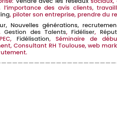
rise:
Vendre avec les réseaux
sociaux, 
’importance des avis clients, travail
ling
, piloter son entreprise, prendre du re
r, Nouvelles générations, recrutemen
e,
Gestion des Talents
,
Fidéliser
,
Réput
GPEC,
Fidélisation
, Séminaire de débu
, Consultant RH Toulouse, web market
crutement.
——————————————————————
xperte
Talent Management
–
Attractivité
re toulouse, méthodes agiles toulouse
ouse, consultant rh toulouse, formatio
 formateur réseaux sociaux toulouse, fo
ouse, expert rh toulouse, RH à temps pa
répondre à leurs problématiques 