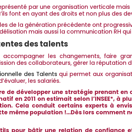
 représenté par une organisation verticale mais
ils font en ayant des droits et non plus des dev
elles de la génération précédente ont progres
délisation mais aussi la communication RH qui 
entes des talents
 accompagner les changements, faire grandir
ssion des collaborateurs, gérer la réputation d
ionnelle des Talents
qui permet aux organisatio
’évaluer, les salariés.
aire de développer une stratégie prenant e
matif en 2011 on estimait selon l’INSEE*, à pl
ion. Cela conduit cert
ains experts
à envis
tte même population !…Dès lors comment ne 
ils pour bâtir une relation de confiance 