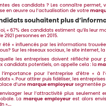
tentes des candidats ? Les connaître permet, 
mise en œuvre ou l’actualisation de votre
marqu
ndidats souhaitent plus d’inform
oi, « 67% des candidats estiment qu’ils leur 
de 2921 personnes en 2015.
r été « influencés par les informations trouvées
s? Sur les réseaux sociaux, le site internet, la
quelle les entreprises doivent réfléchir pour
aux candidats potentiels, on appelle cela : la
ma
’importance pour l’entreprise d’être « à l’
ts ». Pour attirer puis fidéliser, les entrepri
 place d’une
marque employeur
segmentée pe
visager leur l’attractivité plus seulement e
lobale. La
marque employeur
est alors envi
dn »,…