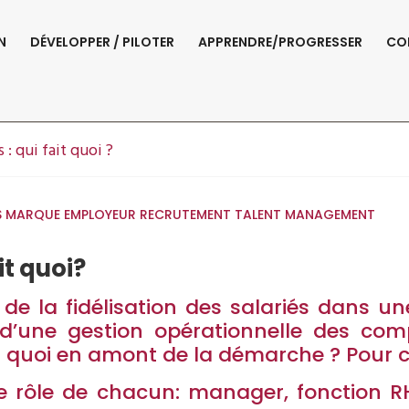
N
DÉVELOPPER / PILOTER
APPRENDRE/PROGRESSER
CO
 Les Salariés : Qui F
s : qui fait quoi ?
S
MARQUE EMPLOYEUR
RECRUTEMENT
TALENT MANAGEMENT
ait quoi?
de la fidélisation des salariés dans un
’une gestion opérationnelle des comp
it quoi en amont de la démarche ? Pour
 rôle de chacun: manager, fonction R