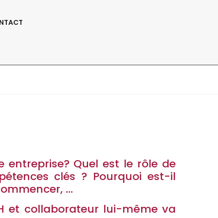
Suivez-Nous:
NTACT
ait Quoi ?
e entreprise? Quel est le rôle de
étences clés ? Pourquoi est-il
 commencer, …
H et collaborateur lui-même va