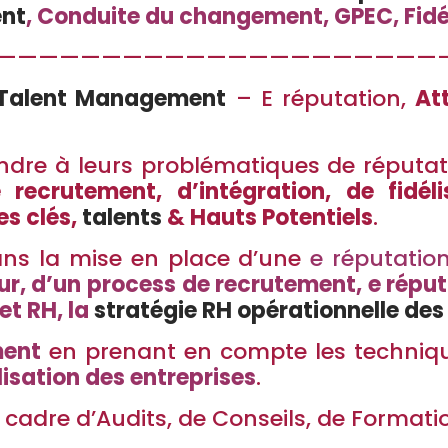
nt
, Conduite du changement, GPEC,
Fidé
—————————————————————
Talent Management
– E réputation,
At
ndre à leurs problématiques de réputa
e recrutement, d’intégration, de fidé
s clés,
talents
& Hauts Potentiels
.
ns la mise en place d’une
e réputatio
ur, d’un process de recrutement, e réputa
et RH, la
stratégie RH opérationnelle des
ment
en prenant en compte les techniqu
lisation des entreprises
.
 cadre d’Audits, de Conseils, de Formati