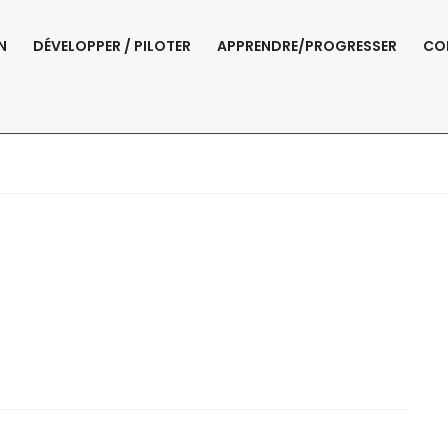
N
DÉVELOPPER / PILOTER
APPRENDRE/PROGRESSER
CO
ategory Our Projec