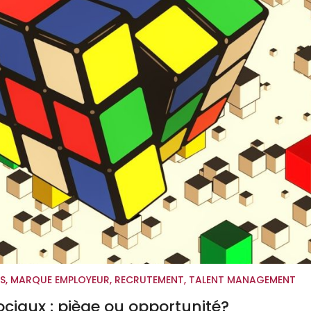
S
,
MARQUE EMPLOYEUR
,
RECRUTEMENT
,
TALENT MANAGEMENT
ciaux : piège ou opportunité?