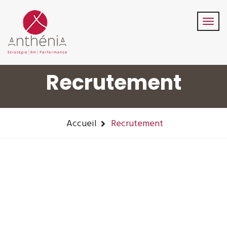
06-82-32-47-84
contact@anthenia.fr
Suivez-Nous:
Recrutement
Accueil
Recrutement