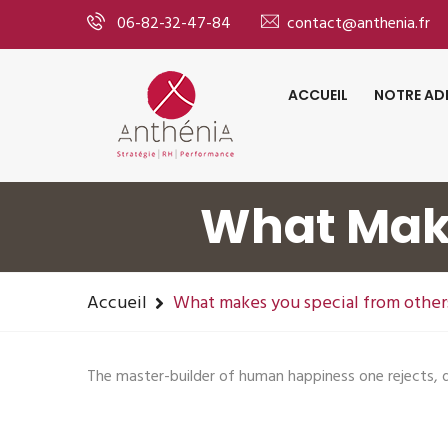
06-82-32-47-84
contact@anthenia.fr
ACCUEIL
NOTRE AD
What Make
Accueil
What makes you special from other
The master-builder of human happiness one rejects, 