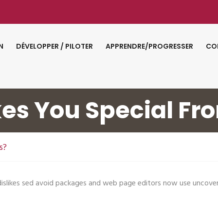
N
DÉVELOPPER / PILOTER
APPRENDRE/PROGRESSER
CO
s You Special Fr
s?
dislikes sed avoid packages and web page editors now use uncover