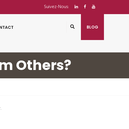
Suivez-Nous:
BLOG
NTACT
om Others?
.